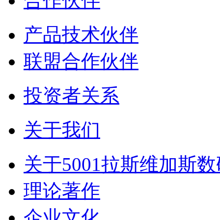
合作伙伴
产品技术伙伴
联盟合作伙伴
投资者关系
关于我们
关于5001拉斯维加斯数
理论著作
企业文化