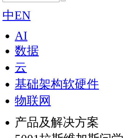
中
EN
AI
数据
云
基础架构软硬件
物联网
产品及解决方案