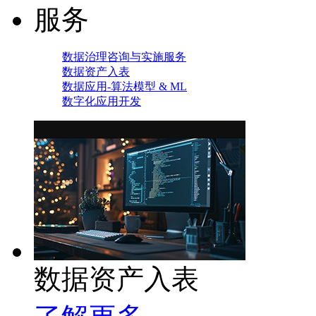
服务
数据治理咨询与实施服务
数据资产入表
数据应用-算法模型 & ML
数字化应用开发
数据资产入表