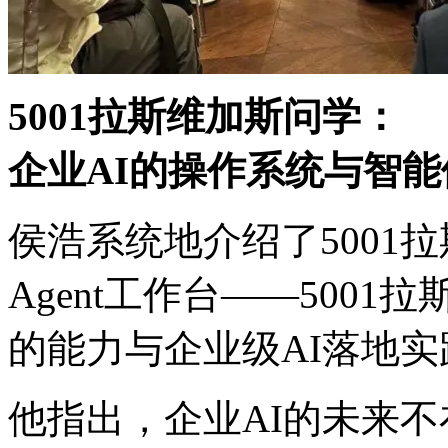
5001拉斯维加斯问学：
企业AI的操作系统与智能
侯浩系统地介绍了5001
Agent工作台——5001拉斯
的能力与企业级AI落地实
他指出，企业AI的未来