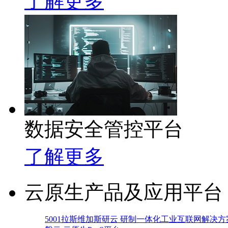
了解更多
数据安全管控平台
了解更多
云原生产品及应用平台
5001拉斯维加斯研云 研制一体化工业互联网解决方