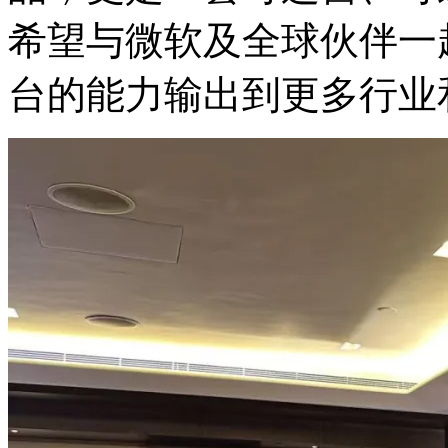
希望与微软及全球伙伴一起
台的能力输出到更多行业