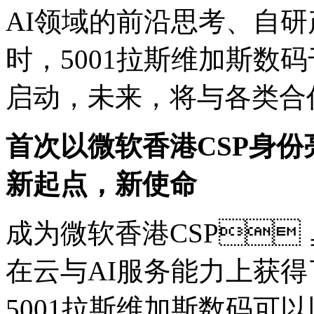
AI领域的前沿思考、
时，5001拉斯维加
启动，未来，将与
首次以微软香港CSP身份亮相
新起点，新使命
成为微软香港CSP
在云与AI服务能力上获得了
5001拉斯维加斯数码可以