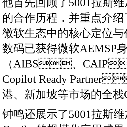
他首先回顾了5001拉斯
的合作历程，并重点介
微软生态中的核心定位与价值
数码已获得微软AEMSP身
（AIBS、CAIP
Copilot Ready Part
港、新加坡等市场的全
钟鸣还展示了5001拉斯维加斯